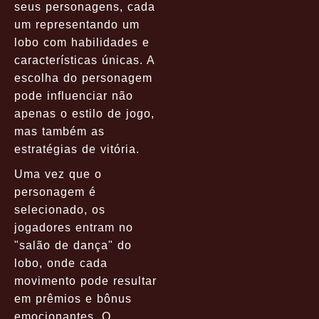
seus personagens, cada
um representando um
lobo com habilidades e
características únicas. A
escolha do personagem
pode influenciar não
apenas o estilo de jogo,
mas também as
estratégias de vitória.
Uma vez que o
personagem é
selecionado, os
jogadores entram no
"salão de dança" do
lobo, onde cada
movimento pode resultar
em prêmios e bônus
emocionantes. O