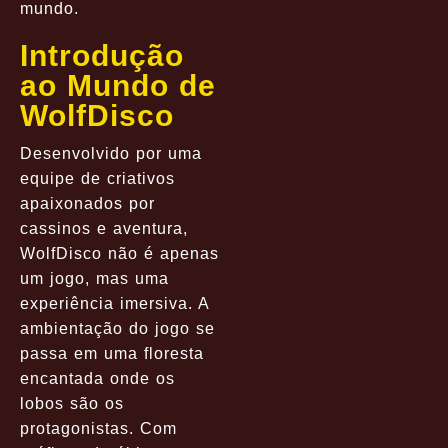
mundo.
Introdução
ao Mundo de
WolfDisco
Desenvolvido por uma
equipe de criativos
apaixonados por
cassinos e aventura,
WolfDisco não é apenas
um jogo, mas uma
experiência imersiva. A
ambientação do jogo se
passa em uma floresta
encantada onde os
lobos são os
protagonistas. Com