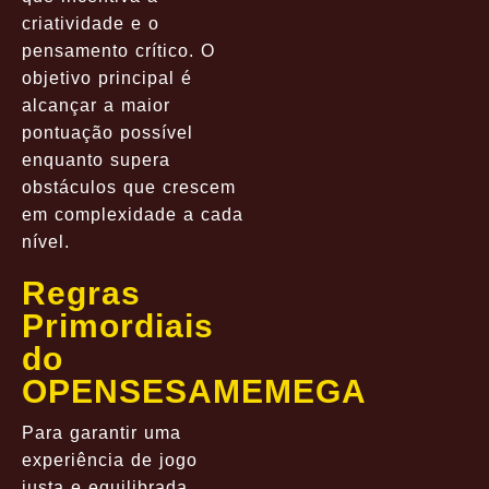
criatividade e o
pensamento crítico. O
objetivo principal é
alcançar a maior
pontuação possível
enquanto supera
obstáculos que crescem
em complexidade a cada
nível.
Regras
Primordiais
do
OPENSESAMEMEGA
Para garantir uma
experiência de jogo
justa e equilibrada,