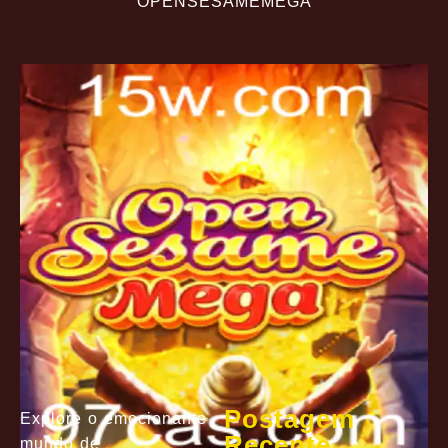
OPENSESAMEMEGA
Postagem
Explore o emocionante
Recente
mundo de