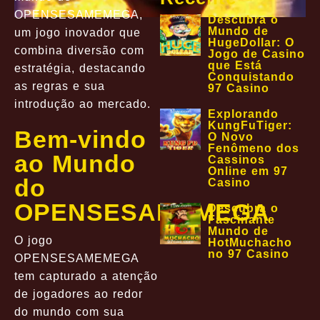
OPENSESAMEMEGA,
Descubra o
Mundo de
um jogo inovador que
HugeDollar: O
combina diversão com
Jogo de Casino
que Está
estratégia, destacando
Conquistando
as regras e sua
97 Casino
introdução ao mercado.
Explorando
KungFuTiger:
Bem-vindo
O Novo
Fenômeno dos
ao Mundo
Cassinos
Online em 97
do
Casino
OPENSESAMEMEGA
Descubra o
Fascinante
Mundo de
O jogo
HotMuchacho
no 97 Casino
OPENSESAMEMEGA
tem capturado a atenção
de jogadores ao redor
do mundo com sua