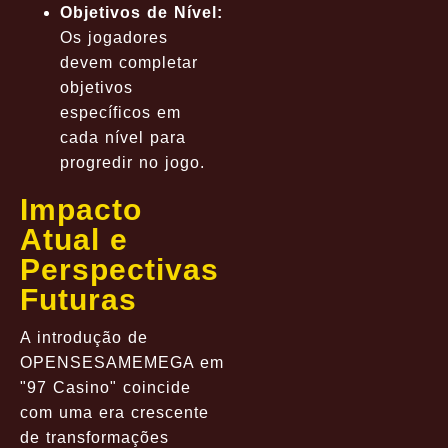
Objetivos de Nível:
Os jogadores
devem completar
objetivos
específicos em
cada nível para
progredir no jogo.
Impacto
Atual e
Perspectivas
Futuras
A introdução de
OPENSESAMEMEGA em
"97 Casino" coincide
com uma era crescente
de transformações