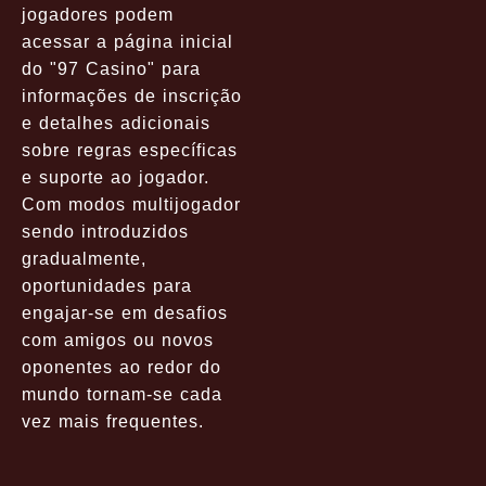
jogadores podem
acessar a página inicial
do "97 Casino" para
informações de inscrição
e detalhes adicionais
sobre regras específicas
e suporte ao jogador.
Com modos multijogador
sendo introduzidos
gradualmente,
oportunidades para
engajar-se em desafios
com amigos ou novos
oponentes ao redor do
mundo tornam-se cada
vez mais frequentes.