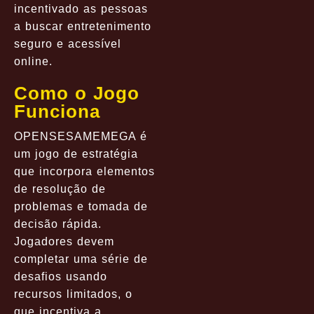
incentivado as pessoas
a buscar entretenimento
seguro e acessível
online.
Como o Jogo
Funciona
OPENSESAMEMEGA é
um jogo de estratégia
que incorpora elementos
de resolução de
problemas e tomada de
decisão rápida.
Jogadores devem
completar uma série de
desafios usando
recursos limitados, o
que incentiva a