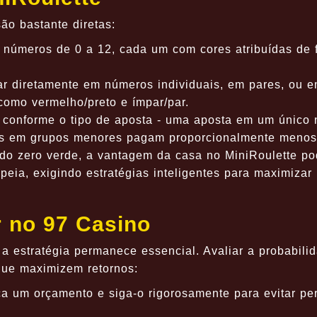
ão bastante diretas:
números de 0 a 12, cada um com cores atribuídas de 
 diretamente em números individuais, em pares, ou 
omo vermelho/preto e ímpar/par.
conforme o tipo de aposta - uma aposta em um único
as em grupos menores pagam proporcionalmente menos
o zero verde, a vantagem da casa no MiniRoulette po
peia, exigindo estratégias inteligentes para maximizar
r no 97 Casino
a estratégia permanece essencial. Avaliar a probabili
que maximizem retornos:
a um orçamento e siga-o rigorosamente para evitar pe