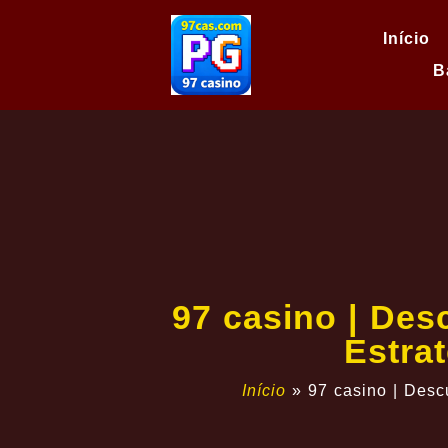
Início
B
97 casino | Des
Estra
Início
»
97 casino | Desc