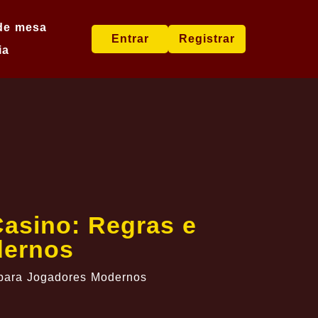
de mesa
Entrar
Registrar
ia
Casino: Regras e
dernos
 para Jogadores Modernos