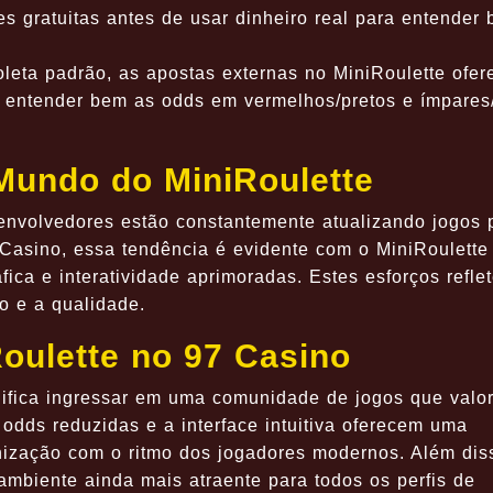
s gratuitas antes de usar dinheiro real para entender
oleta padrão, as apostas externas no MiniRoulette ofe
a entender bem as odds em vermelhos/pretos e ímpares
Mundo do MiniRoulette
envolvedores estão constantemente atualizando jogos 
 Casino, essa tendência é evidente com o MiniRoulette
fica e interatividade aprimoradas. Estes esforços refle
 e a qualidade.
oulette no 97 Casino
nifica ingressar em uma comunidade de jogos que valor
 odds reduzidas e a interface intuitiva oferecem uma
nização com o ritmo dos jogadores modernos. Além dis
mbiente ainda mais atraente para todos os perfis de