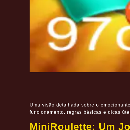
Uma visão detalhada sobre o emocionante
funcionamento, regras básicas e dicas úte
MiniRoulette: Um J