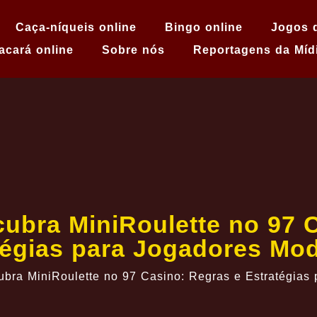
Caça-níqueis online
Bingo online
Jogos 
acará online
Sobre nós
Reportagens da Míd
cubra MiniRoulette no 97 
tégias para Jogadores Mo
ubra MiniRoulette no 97 Casino: Regras e Estratégias