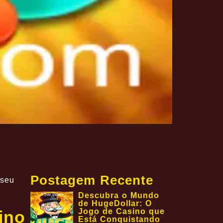
Postagem Recente
 seu
Descubra o Mundo
de HugeDollar: O
Jogo de Casino que
ino
Está Conquistando