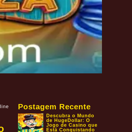
Postagem Recente
line
Descubra o Mundo
de HugeDollar: O
Jogo de Casino que
o
Está Conquistando