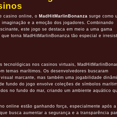
sinos
e casino online, o
MadHitMarlinBonanza
surge como 
r a imaginação e a emoção dos jogadores. Combinando
ascinante, este jogo se destaca em meio a uma gama
 que torna MadHitMarlinBonanza tão especial e irresist
tecnológicas nos casinos virtuais, MadHitMarlinBona
com temas marítimos. Os desenvolvedores buscaram
 visual marcante, mas também uma jogabilidade dinâm
e fundo do jogo envolve coleções de símbolos maríti
idos no fundo do mar, criando um ambiente aquático q
no online estão ganhando força, especialmente após a
 que busca aumentar a segurança e a transparência pa