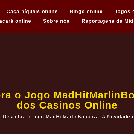
Caça-níqueis online
Bingo online
Jogos 
acará online
Sobre nós
Reportagens da Míd
bra o Jogo MadHitMarlinB
dos Casinos Online
 | Descubra o Jogo MadHitMarlinBonanza: A Novidade 