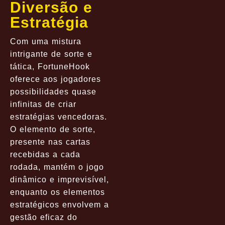
Diversão e
Estratégia
Com uma mistura
intrigante de sorte e
tática, FortuneHook
oferece aos jogadores
possibilidades quase
infinitas de criar
estratégias vencedoras.
O elemento de sorte,
presente nas cartas
recebidas a cada
rodada, mantém o jogo
dinâmico e imprevisível,
enquanto os elementos
estratégicos envolvem a
gestão eficaz do