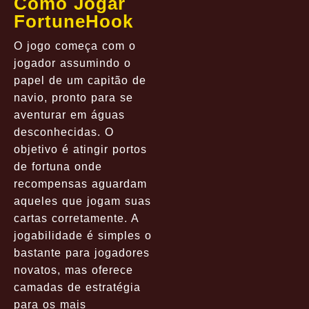
Como Jogar
FortuneHook
O jogo começa com o
jogador assumindo o
papel de um capitão de
navio, pronto para se
aventurar em águas
desconhecidas. O
objetivo é atingir portos
de fortuna onde
recompensas aguardam
aqueles que jogam suas
cartas corretamente. A
jogabilidade é simples o
bastante para jogadores
novatos, mas oferece
camadas de estratégia
para os mais