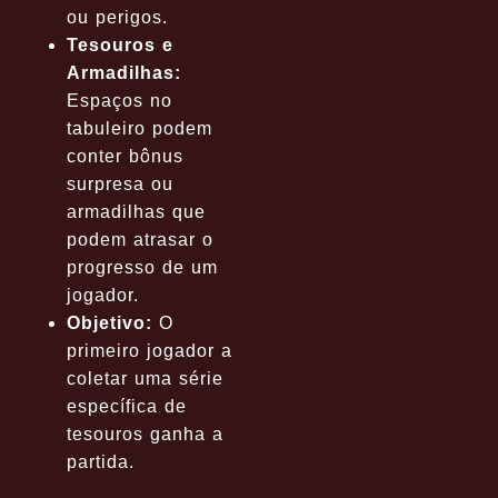
ou perigos.
Tesouros e
Armadilhas:
Espaços no
tabuleiro podem
conter bônus
surpresa ou
armadilhas que
podem atrasar o
progresso de um
jogador.
Objetivo:
O
primeiro jogador a
coletar uma série
específica de
tesouros ganha a
partida.