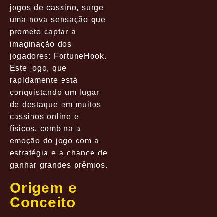
jogos de cassino, surge
uma nova sensação que
promete captar a
imaginação dos
jogadores: FortuneHook.
Este jogo, que
rapidamente está
conquistando um lugar
de destaque em muitos
cassinos online e
físicos, combina a
emoção do jogo com a
estratégia e a chance de
ganhar grandes prêmios.
Origem e
Conceito