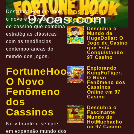
Postagem
Descubra FortuneHook,
Recente
o novo e inovador jogo
de cassino que combina
Descubra o
Mundo de
estratégias clássicas
HugeDollar: O
com as tendências
Jogo de Casino
que Está
contemporâneas do
Conquistando
mundo dos jogos.
97 Casino
FortuneHook:
Explorando
KungFuTiger:
O Novo
O Novo
Fenômeno dos
Cassinos
Fenômeno
Online em 97
Casino
dos
Descubra o
Cassinos
Fascinante
Mundo de
HotMuchacho
No vibrante e sempre
no 97 Casino
em expansão mundo dos