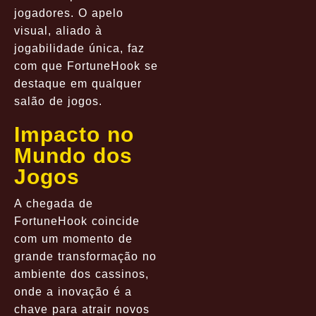
jogadores. O apelo
visual, aliado à
jogabilidade única, faz
com que FortuneHook se
destaque em qualquer
salão de jogos.
Impacto no
Mundo dos
Jogos
A chegada de
FortuneHook coincide
com um momento de
grande transformação no
ambiente dos cassinos,
onde a inovação é a
chave para atrair novos