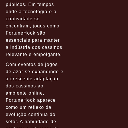
públicos. Em tempos
onde a tecnologia e a
criatividade se
encontram, jogos como
FortuneHook são
essenciais para manter
a indústria dos cassinos
relevante e empolgante.
Com eventos de jogos
de azar se expandindo e
a crescente adaptação
dos cassinos ao
ambiente online,
FortuneHook aparece
como um reflexo da
evolução contínua do
setor. A habilidade de