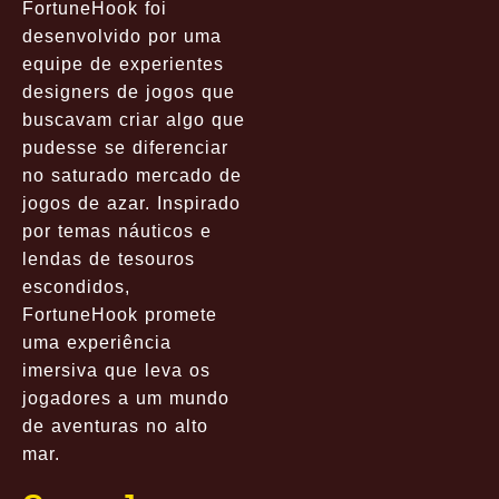
FortuneHook foi
desenvolvido por uma
equipe de experientes
designers de jogos que
buscavam criar algo que
pudesse se diferenciar
no saturado mercado de
jogos de azar. Inspirado
por temas náuticos e
lendas de tesouros
escondidos,
FortuneHook promete
uma experiência
imersiva que leva os
jogadores a um mundo
de aventuras no alto
mar.