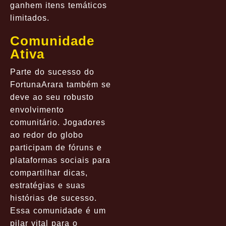
ganhem itens temáticos
limitados.
Comunidade
Ativa
Parte do sucesso do
FortunaArara também se
deve ao seu robusto
envolvimento
comunitário. Jogadores
ao redor do globo
participam de fóruns e
plataformas sociais para
compartilhar dicas,
estratégias e suas
histórias de sucesso.
Essa comunidade é um
pilar vital para o