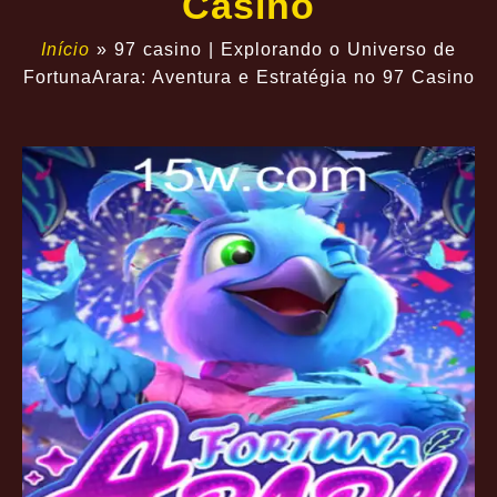
Casino
Início
»
97 casino | Explorando o Universo de
FortunaArara: Aventura e Estratégia no 97 Casino