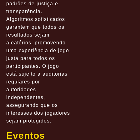
padrões de justiça e
transparência.
Algoritmos sofisticados
garantem que todos os
resultados sejam
aleatórios, promovendo
uma experiência de jogo
justa para todos os
participantes. O jogo
está sujeito a auditorias
regulares por
autoridades
independentes,
assegurando que os
interesses dos jogadores
sejam protegidos.
Eventos