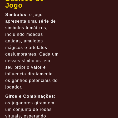
Jogo
Símbolos
: o jogo
apresenta uma série de
símbolos temáticos,
incluindo moedas
antigas, amuletos
mágicos e artefatos
deslumbrantes. Cada um
desses símbolos tem
seu próprio valor e
influencia diretamente
os ganhos potenciais do
jogador.
Giros e Combinações
:
os jogadores giram em
um conjunto de rodas
virtuais, esperando