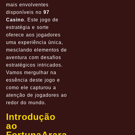
mais envolventes
disponíveis no
97
Casino
. Este jogo de
estratégia e sorte
oferece aos jogadores
uma experiência única,
mesclando elementos de
aventura com desafios
estratégicos intricados.
Vamos mergulhar na
essência deste jogo e
como ele capturou a
atenção de jogadores ao
redor do mundo.
Introdução
ao
FortunaArara