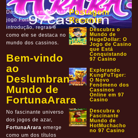
Postagem
Descubra o emocionante
Recente
jogo FortunaArara, sua
introdução, regras e
Descubra o
Mundo de
como ele se destaca no
HugeDollar: O
mundo dos cassinos.
Jogo de Casino
que Está
Conquistando
Bem-vindo
97 Casino
ao
Explorando
KungFuTiger:
Deslumbrante
O Novo
Fenômeno dos
Mundo de
Cassinos
Online em 97
FortunaArara
Casino
Descubra o
No fascinante universo
Fascinante
dos jogos de azar,
Mundo de
HotMuchacho
FortunaArara
emerge
no 97 Casino
como um dos títulos