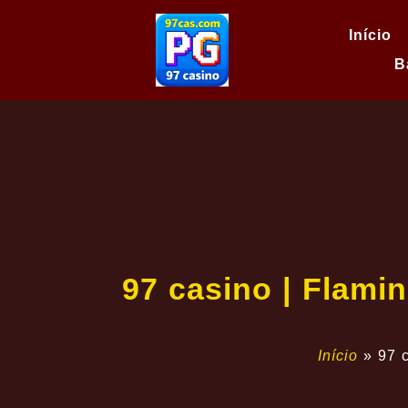
Início
B
97 casino | Flam
Início
»
97 