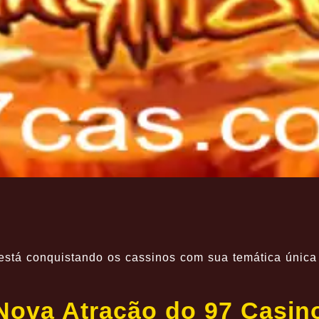
está conquistando os cassinos com sua temática única
Nova Atração do 97 Casin