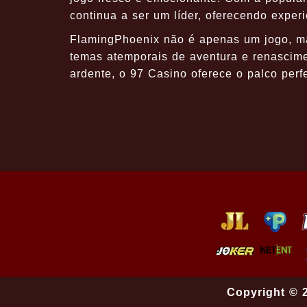
continua a ser um líder, oferecendo expe
FlamingPhoenix não é apenas um jogo, m
temas atemporais de aventura e renascime
ardente, o 97 Casino oferece o palco perfe
Copyright © 2