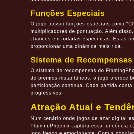
Funções Especiais
O jogo possui funções especiais como "C
multiplicadores de pontuação. Além disso
chances em rodadas específicas. Estas fu
proporcionar uma dinâmica mais rica.
Sistema de Recompensas
O sistema de recompensas do FlamingPho
de prêmios instantâneos, o jogo oferece 
participação contínua. Cada partida con
progressivos.
Atração Atual e Tendê
Num cenário onde jogos de azar digital es
FlamingPhoenix captura essa tendência c
jogo fresco e emocionante. Com a popular