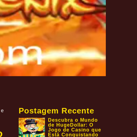
Postagem Recente
 e
Descubra o Mundo
de HugeDollar: O
Jogo de Casino que
o
Está Conquistando