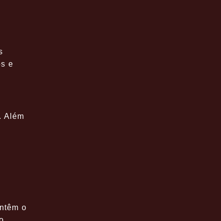
s
os e
. Além
antêm o
o