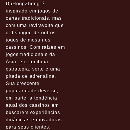
DaHongZhong é
inspirado em jogos de
cartas tradicionais, mas
com uma reviravolta que
o distingue de outros
jogos de mesa nos
cassinos. Com raízes em
jogos tradicionais da
Ásia, ele combina
estratégia, sorte e uma
pitada de adrenalina.
Sua crescente
popularidade deve-se,
em parte, à tendência
atual dos cassinos em
buscarem experiências
dinâmicas e inovadoras
para seus clientes.