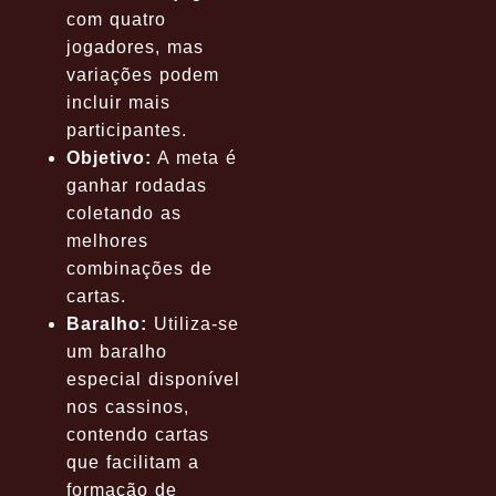
com quatro
jogadores, mas
variações podem
incluir mais
participantes.
Objetivo:
A meta é
ganhar rodadas
coletando as
melhores
combinações de
cartas.
Baralho:
Utiliza-se
um baralho
especial disponível
nos cassinos,
contendo cartas
que facilitam a
formação de