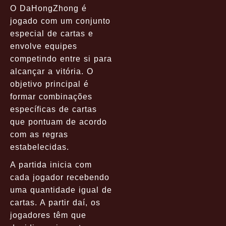
O DaHongZhong é
jogado com um conjunto
especial de cartas e
envolve equipes
competindo entre si para
alcançar a vitória. O
objetivo principal é
formar combinações
específicas de cartas
que pontuam de acordo
com as regras
estabelecidas.
A partida inicia com
cada jogador recebendo
uma quantidade igual de
cartas. A partir daí, os
jogadores têm que